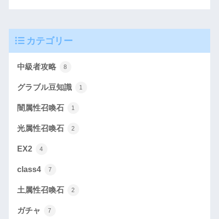
カテゴリー
中級者攻略
8
グラブル豆知識
1
闇属性召喚石
1
光属性召喚石
2
EX2
4
class4
7
土属性召喚石
2
ガチャ
7