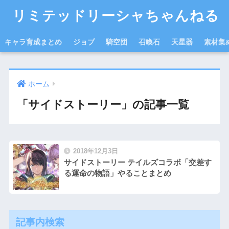
リミテッドリーシャちゃんねる
キャラ育成まとめ
ジョブ
騎空団
召喚石
天星器
素材集
ホーム
「サイドストーリー」の記事一覧
2018年12月3日
サイドストーリー テイルズコラボ「交差す
る運命の物語」やることまとめ
記事内検索