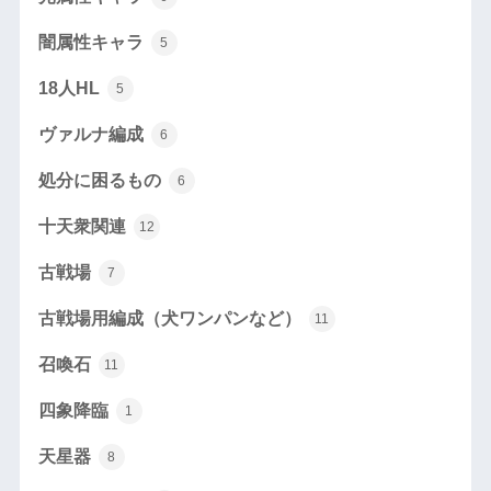
闇属性キャラ
5
18人HL
5
ヴァルナ編成
6
処分に困るもの
6
十天衆関連
12
古戦場
7
古戦場用編成（犬ワンパンなど）
11
召喚石
11
四象降臨
1
天星器
8