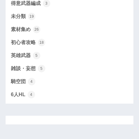
得意武器編成
3
未分類
19
素材集め
26
初心者攻略
18
英雄武器
5
雑談・妄想
5
騎空団
4
6人HL
4