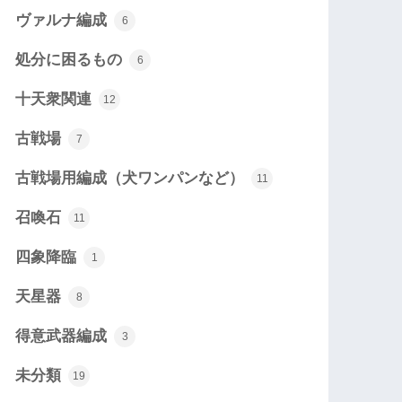
ヴァルナ編成
6
処分に困るもの
6
十天衆関連
12
古戦場
7
古戦場用編成（犬ワンパンなど）
11
召喚石
11
四象降臨
1
天星器
8
得意武器編成
3
未分類
19