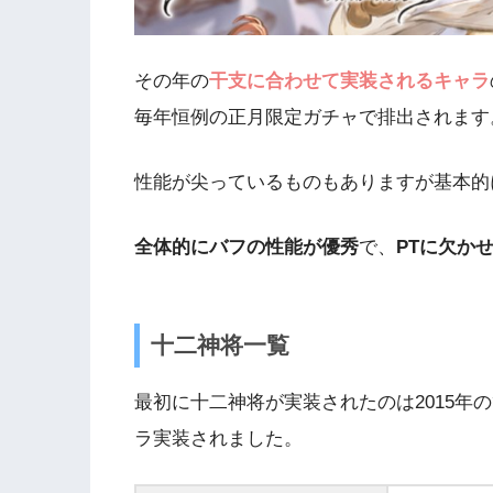
その年の
干支に合わせて実装されるキャラ
毎年恒例の正月限定ガチャで排出されます
性能が尖っているものもありますが基本的
全体的にバフの性能が優秀
で、
PTに欠か
十二神将一覧
最初に十二神将が実装されたのは2015年
ラ実装されました。