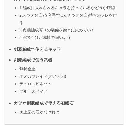
1.編成に入れられるキャラを持っているかどうか確認
2.カツオ(4凸)を入手するorカツオ(4凸)持ちのフレを作
る
3.奥義編成寄りの装備を徐々に集めていく
4.召喚石は水属性で固めよう
剣豪編成で使えるキャラ
剣豪編成で使う武器
無銘金重
オメガブレイド(オメガ刀)
テュロスビネット
ブルースフィア
カツオ剣豪編成で使える召喚石
★上記の石がなければ