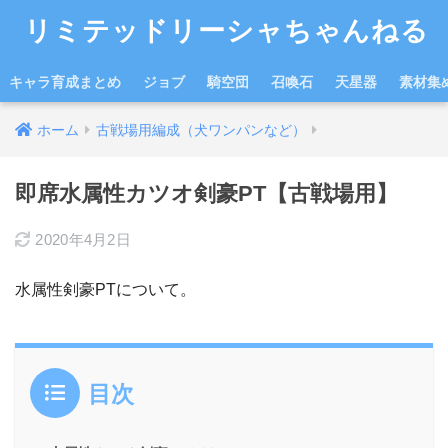
リミテッドリーシャちゃんねる
キャラ育成まとめ
ジョブ
騎空団
召喚石
天星器
素材集
ホーム
古戦場用編成（犬ワンパンなど）
即席水属性カツオ剣豪PT【古戦場用】
2020年4月2日
水属性剣豪PTについて。
目次