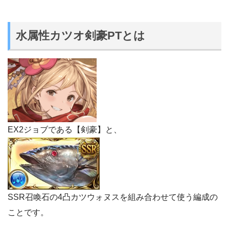
水属性カツオ剣豪PTとは
EX2ジョブである【剣豪】と、
SSR召喚石の4凸カツウォヌスを組み合わせて使う編成の
ことです。