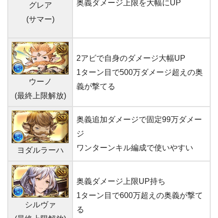
奥義ダメージ上限を大幅にUP
グレア
(サマー)
2アビで自身のダメージ大幅UP
1ターン目で500万ダメージ超えの奥
ウーノ
義が撃てる
(最終上限解放)
奥義追加ダメージで固定99万ダメー
ジ
ワンターンキル編成で使いやすい
ヨダルラーハ
奥義ダメージ上限UP持ち
1ターン目で600万超えの奥義が撃て
シルヴァ
る