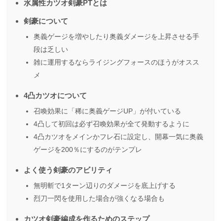
水属性カツオ剣豪PTとは
剣豪について
奥義ゲージを増やしたり奥義ダメージを上昇させる手
段は乏しい
雑に運用するならライジングフォースのほうがオスス
メ
4凸カツオについて
召喚効果に「稀に奥義ゲージUP」が付いている
4凸して初回は必ず召喚効果が全て発動するように
4凸カツオをメインかフレ石に設定し、開幕一気に奥義
ゲージを200％にするのがテンプレ
よく使う剣豪のアビリティ
無明斬で1ターン辺りのダメージを底上げする
烈刀一閃を使用した場合が強くなる場合も
カツオ剣豪編成を作るためのステップ