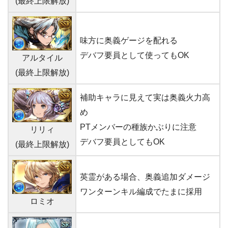
(最終上限解放)
味方に奥義ゲージを配れる
デバフ要員として使ってもOK
アルタイル
(最終上限解放)
補助キャラに見えて実は奥義火力高
め
PTメンバーの種族かぶりに注意
リリィ
デバフ要員としてもOK
(最終上限解放)
英霊がある場合、奥義追加ダメージ
ワンターンキル編成でたまに採用
ロミオ