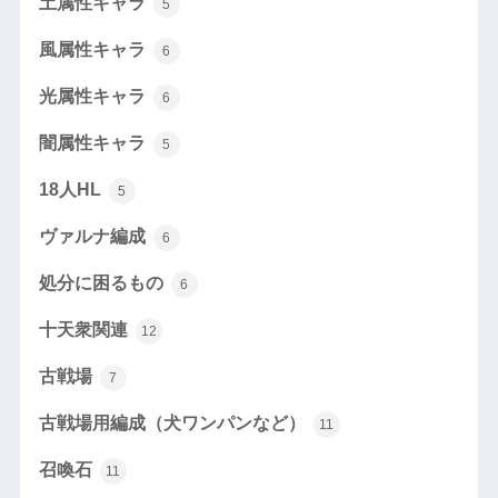
土属性キャラ
5
風属性キャラ
6
光属性キャラ
6
闇属性キャラ
5
18人HL
5
ヴァルナ編成
6
処分に困るもの
6
十天衆関連
12
古戦場
7
古戦場用編成（犬ワンパンなど）
11
召喚石
11