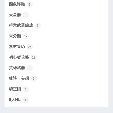
四象降臨
1
天星器
8
得意武器編成
3
未分類
19
素材集め
26
初心者攻略
18
英雄武器
5
雑談・妄想
5
騎空団
4
6人HL
4