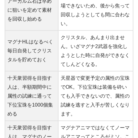
アーカルム石は早め
場できないため、後から焦って
に狙いを定めて素材
回収しようとしても間に合わな
を回収し始める
い。
クリスタル、あんまり出ませ
マグナHLはなるべく
ん。いざマグナ2武器を強化し
毎日自発してクリス
ようとした時に自発ができなく
タルを貯めておく
てしんどくなる。
十天衆習得を目指す
天星器で変更予定の属性の宝珠
人は、半額期間中に
でOK。下位宝珠は装備を砕い
属性の試練に通って
ても入手できないので、属性の
下位宝珠を1000個集
試練を逃すと入手が苦しくなり
める
ます。
十天衆習得を目指す
マグナアニマではなくてノーマ
人は、マグナのノー
ルアニマってところがミソ。こ