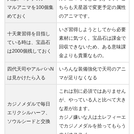
マルアニマを100個集
ちらも天星器で変更予定の属性
めておく
のアニマです。
いざ習得しようとしてから必要
十天衆習得を目指し
素材に気づく。宝晶石は課金で
ている時は、宝晶石
回収できないため、ある意味課
は2000個残しておく
金よりも貴重なもの。
四代天司やアルバハN
いろんな装備強化で天司のアニ
は見かけたら入る
マが足りなくなる
これは別に必須ではありません
が、やっている人と比べて大き
カジノメダルで毎日
な差が出ます。
エリクシルハーフ、
カジノ嫌いな人は土レフィーエ
ソウルシードと交換
でカジノメダルを拾ってもらう