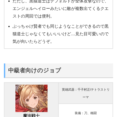
ただし、黒猫道士はデフォルトが全体攻撃なので、
エンジェルへイローみたいに敵が複数出てくるクエ
ストの周回では便利。
ぶっちゃけ賢者でも同じようなことができるので黒
猫道士じゃなくてもいいいけど…見た目可愛いので
気が向いたらどうぞ。
中級者向けのジョブ
英雄武器：千子村正/テトラストリ
ーマ
装備：刀、格闘
魔法戦士