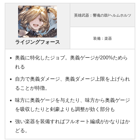
英雄武器：響魂の鼓/ヘルムホルツ
装備：楽器
ライジングフォース
奥義に特化したジョブ。奥義ゲージが200%ためら
れる
自力で奥義ダメージ、奥義ダメージ上限を上げられ
ることが特徴。
味方に奥義ゲージを与えたり、味方から奥義ゲージ
を吸収したりと剣豪よりも調整が効く部分も
強い楽器を装備すればフルオート編成がかなりはか
どる。