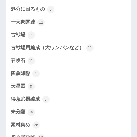
処分に困るもの
6
十天衆関連
12
古戦場
7
古戦場用編成（犬ワンパンなど）
11
召喚石
11
四象降臨
1
天星器
8
得意武器編成
3
未分類
19
素材集め
26