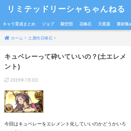
リミテッドリーシャちゃんねる
キャラ育成まとめ
ジョブ
騎空団
召喚石
天星器
素材集
ホーム
土属性召喚石
キュベレーって砕いていいの？(土エレメ
ント)
2019年7月3日
今回はキュベレーをエレメント化していいのかどうかいろ