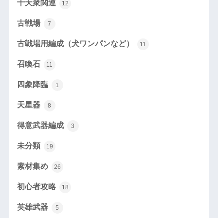
十天衆関連
12
古戦場
7
古戦場用編成（犬ワンパンなど）
11
召喚石
11
四象降臨
1
天星器
8
得意武器編成
3
未分類
19
素材集め
26
初心者攻略
18
英雄武器
5