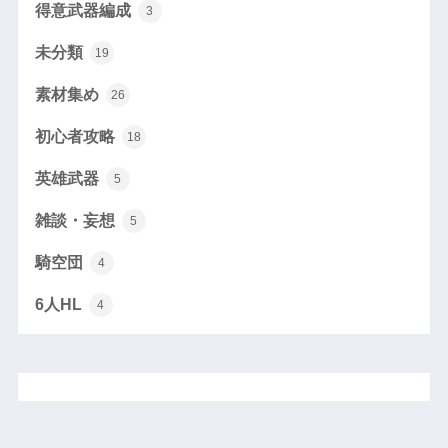
得意武器編成
3
未分類
19
素材集め
26
初心者攻略
18
英雄武器
5
雑談・妄想
5
騎空団
4
6人HL
4