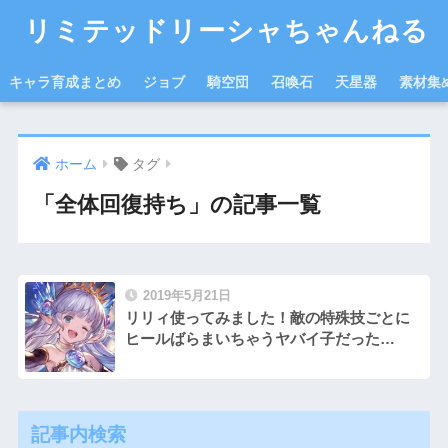
リミテッドリーシャちゃんねる
キャラ育成まとめ
ジョブ
騎空団
召喚石
天星器
素材集
ホーム
タグ
「全体回復持ち」の記事一覧
2019年5月21日
リリィ使ってみました！敵の特殊技ごとに
ヒールばらまいちゃうヤバイ子だった…
記事内検索