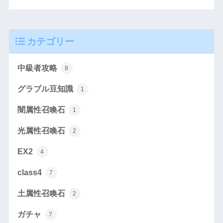
カテゴリー
中級者攻略
8
グラブル豆知識
1
闇属性召喚石
1
光属性召喚石
2
EX2
4
class4
7
土属性召喚石
2
ガチャ
7