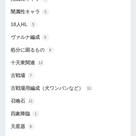
闇属性キャラ
5
18人HL
5
ヴァルナ編成
6
処分に困るもの
6
十天衆関連
12
古戦場
7
古戦場用編成（犬ワンパンなど）
11
召喚石
11
四象降臨
1
天星器
8