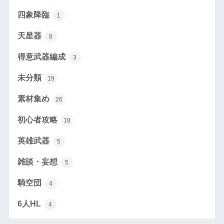
四象降臨
1
天星器
8
得意武器編成
3
未分類
19
素材集め
26
初心者攻略
18
英雄武器
5
雑談・妄想
5
騎空団
4
6人HL
4