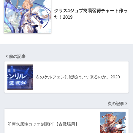
クラス4ジョブ簡易習得チャート作っ
た！2019
前の記事
次のケルフェン討滅戦はいつ来るのか。2020
次の記事
即席水属性カツオ剣豪PT【古戦場用】