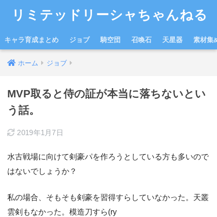
リミテッドリーシャちゃんねる
キャラ育成まとめ
ジョブ
騎空団
召喚石
天星器
素材集
ホーム
ジョブ
MVP取ると侍の証が本当に落ちないとい
う話。
2019年1月7日
水古戦場に向けて剣豪パを作ろうとしている方も多いので
はないでしょうか？
私の場合、そもそも剣豪を習得すらしていなかった。天叢
雲剣もなかった。模造刀すら(ry