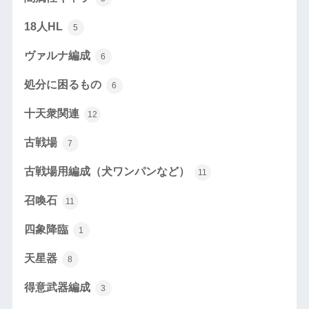
18人HL
5
ヴァルナ編成
6
処分に困るもの
6
十天衆関連
12
古戦場
7
古戦場用編成（犬ワンパンなど）
11
召喚石
11
四象降臨
1
天星器
8
得意武器編成
3