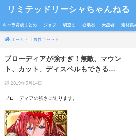
リミテッドリーシャちゃんねる
キャラ育成まとめ
ジョブ
騎空団
召喚石
天星器
素材集
ホーム
土属性キャラ
ブローディアが強すぎ！無敵、マウン
ト、カット、ディスペルもできる…
2019年5月14日
ブローディアの強さに迫ります。