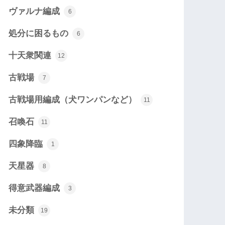
ヴァルナ編成
6
処分に困るもの
6
十天衆関連
12
古戦場
7
古戦場用編成（犬ワンパンなど）
11
召喚石
11
四象降臨
1
天星器
8
得意武器編成
3
未分類
19