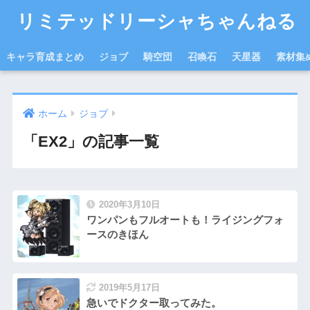
リミテッドリーシャちゃんねる
キャラ育成まとめ
ジョブ
騎空団
召喚石
天星器
素材集
ホーム
ジョブ
「EX2」の記事一覧
2020年3月10日
ワンパンもフルオートも！ライジングフォ
ースのきほん
2019年5月17日
急いでドクター取ってみた。