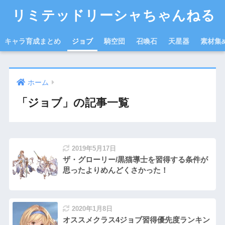
リミテッドリーシャちゃんねる
キャラ育成まとめ
ジョブ
騎空団
召喚石
天星器
素材集
ホーム
「ジョブ」の記事一覧
2019年5月17日
ザ・グローリー/黒猫導士を習得する条件が
思ったよりめんどくさかった！
2020年1月8日
オススメクラス4ジョブ習得優先度ランキン