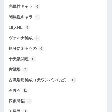
光属性キャラ
6
闇属性キャラ
5
18人HL
5
ヴァルナ編成
6
処分に困るもの
6
十天衆関連
12
古戦場
7
古戦場用編成（犬ワンパンなど）
11
召喚石
11
四象降臨
1
天星器
8