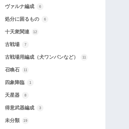
ヴァルナ編成
6
処分に困るもの
6
十天衆関連
12
古戦場
7
古戦場用編成（犬ワンパンなど）
11
召喚石
11
四象降臨
1
天星器
8
得意武器編成
3
未分類
19