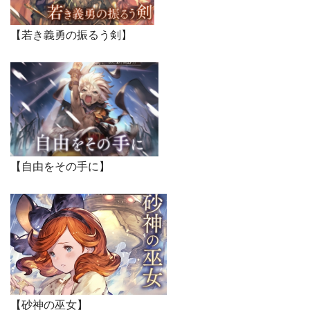
【若き義勇の振るう剣】
【自由をその手に】
【砂神の巫女】