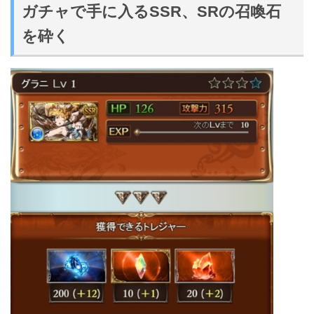
ガチャで手に入るSSR、SRの召喚石
を砕く