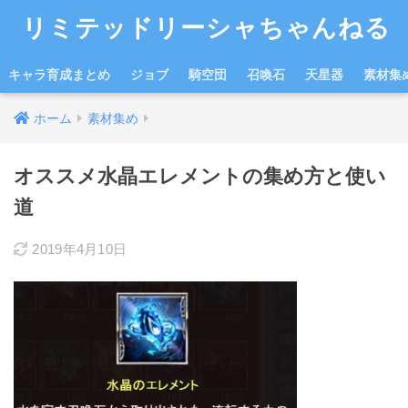
リミテッドリーシャちゃんねる
キャラ育成まとめ
ジョブ
騎空団
召喚石
天星器
素材集
ホーム
素材集め
オススメ水晶エレメントの集め方と使い
道
2019年4月10日