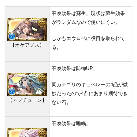
召喚効果は蘇生。現状は蘇生効果
がランダムなので使いにくい。
しかもエウロペに役目を取られて
【オケアノス】
る。
召喚効果は防御UP。
同カテゴリのキュベレーの4凸が微
妙だったので4凸にあまり期待でき
【ネプチューン】
ない石。
召喚効果は睡眠。