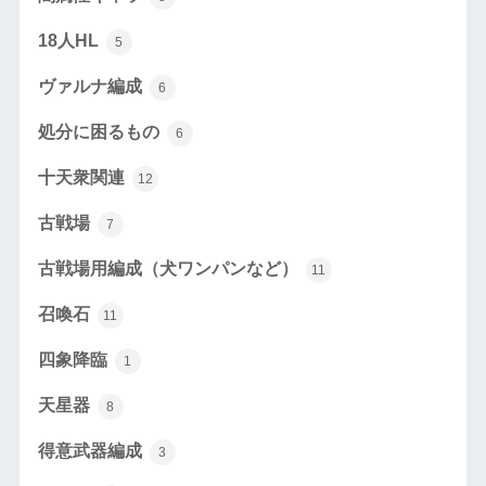
18人HL
5
ヴァルナ編成
6
処分に困るもの
6
十天衆関連
12
古戦場
7
古戦場用編成（犬ワンパンなど）
11
召喚石
11
四象降臨
1
天星器
8
得意武器編成
3