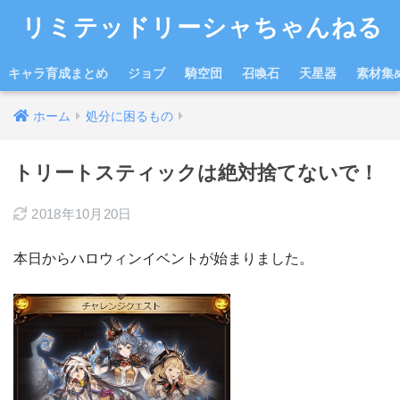
リミテッドリーシャちゃんねる
キャラ育成まとめ
ジョブ
騎空団
召喚石
天星器
素材集
ホーム
処分に困るもの
トリートスティックは絶対捨てないで！
2018年10月20日
本日からハロウィンイベントが始まりました。