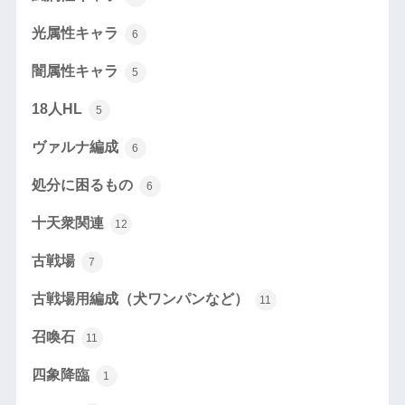
光属性キャラ
6
闇属性キャラ
5
18人HL
5
ヴァルナ編成
6
処分に困るもの
6
十天衆関連
12
古戦場
7
古戦場用編成（犬ワンパンなど）
11
召喚石
11
四象降臨
1