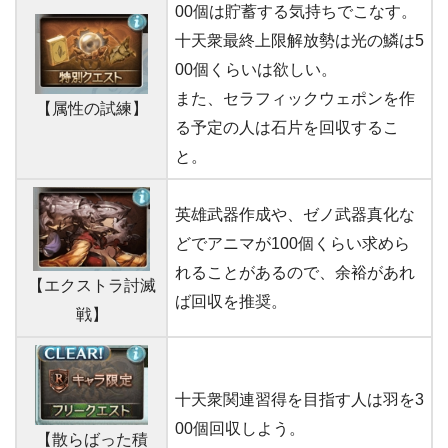
00個は貯蓄する気持ちでこなす。
十天衆最終上限解放勢は光の鱗は5
00個くらいは欲しい。
また、セラフィックウェポンを作
【属性の試練】
る予定の人は石片を回収するこ
と。
英雄武器作成や、ゼノ武器真化な
どでアニマが100個くらい求めら
れることがあるので、余裕があれ
【エクストラ討滅
ば回収を推奨。
戦】
十天衆関連習得を目指す人は羽を3
00個回収しよう。
【散らばった積