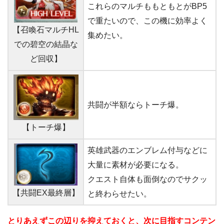
これらのマルチももともとがBP5
で重たいので、この機に効率よく
【召喚石マルチHL
集めたい。
での碧空の結晶な
ど回収】
共闘が半額ならトーチ爆。
【トーチ爆】
英雄武器のエンブレム付与などに
大量に素材が必要になる。
クエスト自体も面倒なのでサクッ
【共闘EX最終層】
と終わらせたい。
とりあえずこの辺りを抑えておくと、次に目指すコンテン