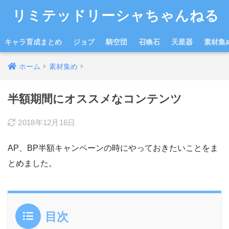
リミテッドリーシャちゃんねる
キャラ育成まとめ
ジョブ
騎空団
召喚石
天星器
素材集
ホーム
素材集め
半額期間にオススメなコンテンツ
2018年12月16日
AP、BP半額キャンペーンの時にやっておきたいことをま
とめました。
目次