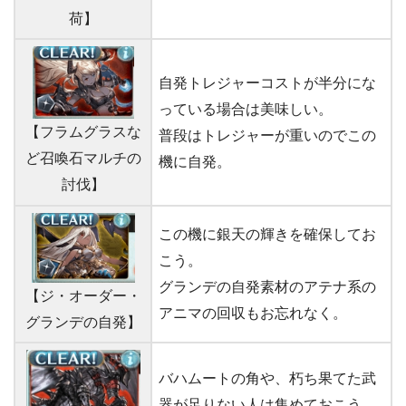
荷】
自発トレジャーコストが半分にな
っている場合は美味しい。
【フラムグラスな
普段はトレジャーが重いのでこの
ど召喚石マルチの
機に自発。
討伐】
この機に銀天の輝きを確保してお
こう。
グランデの自発素材のアテナ系の
【ジ・オーダー・
アニマの回収もお忘れなく。
グランデの自発】
バハムートの角や、朽ち果てた武
器が足りない人は集めておこう。