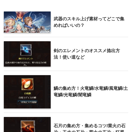
武器のスキル上げ素材ってどこで集
めればいいの？
剣のエレメントのオススメ捻出方
法！使い道など
鱗の集め方！火竜鱗/水竜鱗/風竜鱗/土
竜鱗/光竜鱗/闇竜鱗
石片の集め方・集めるコツ/業火の石