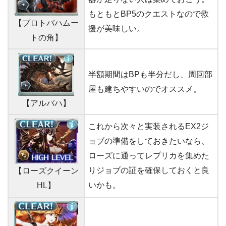
もともとBP5のクエストなので救
【プロトバハムー
援が美味しい。
トの角】
半額期間はBPも半分だし、周回部
屋も建ちやすいのでオススメ。
【アルバハ】
これから次々と実装されるEX2ジ
ョブの準備をしておきたいなら、
ローズに通ってレプリカを集めた
りジョブの証を確保しておくと良
【ローズクイーン
いかも。
HL】