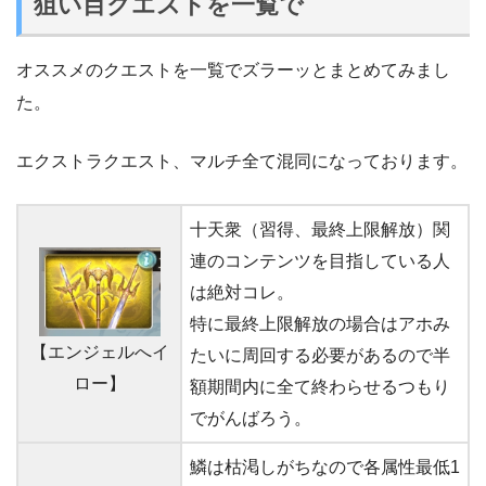
狙い目クエストを一覧で
オススメのクエストを一覧でズラーッとまとめてみまし
た。
エクストラクエスト、マルチ全て混同になっております。
十天衆（習得、最終上限解放）関
連のコンテンツを目指している人
は絶対コレ。
特に最終上限解放の場合はアホみ
【エンジェルへイ
たいに周回する必要があるので半
ロー】
額期間内に全て終わらせるつもり
でがんばろう。
鱗は枯渇しがちなので各属性最低1