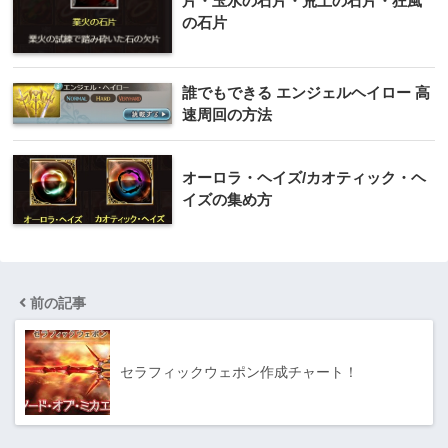
片・玉水の石片・荒土の石片・狂風
の石片
誰でもできる エンジェルヘイロー 高
速周回の方法
オーロラ・ヘイズ/カオティック・ヘ
イズの集め方
前の記事
セラフィックウェポン作成チャート！