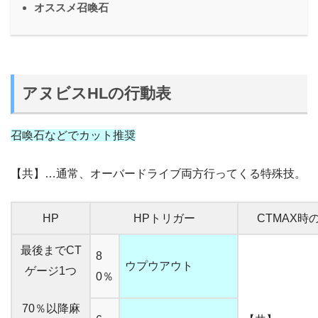
オススメ召喚石
アヌビスHLの行動表
召喚石などでカット推奨
【共】…通常、オーバードライブ両方行ってくる特殊技。
HP
HPトリガー
CTMAX時
最後までCT
8
ウプウアウト
ゲージ1つ
0％
70％以降麻