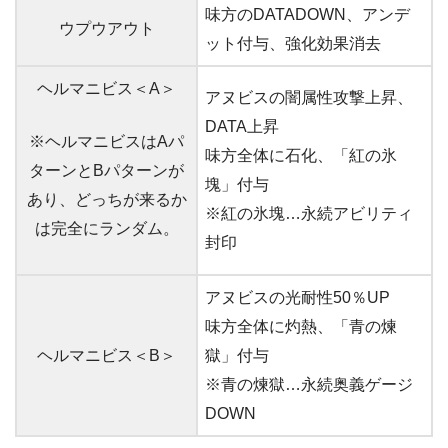
味方のDATADOWN、アンデ
ウプウアウト
ット付与、強化効果消去
ヘルマニビス＜A＞
アヌビスの闇属性攻撃上昇、
DATA上昇
※ヘルマニビスはAパ
味方全体に石化、「紅の氷
ターンとBパターンが
塊」付与
あり、どっちが来るか
※紅の氷塊…永続アビリティ
は完全にランダム。
封印
アヌビスの光耐性50％UP
味方全体に灼熱、「青の煉
ヘルマニビス＜B＞
獄」付与
※青の煉獄…永続奥義ゲージ
DOWN