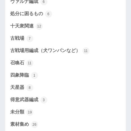
ヴァルナ編成
6
処分に困るもの
6
十天衆関連
12
古戦場
7
古戦場用編成（犬ワンパンなど）
11
召喚石
11
四象降臨
1
天星器
8
得意武器編成
3
未分類
19
素材集め
26