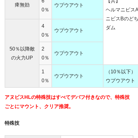
6
【共】
痺無効
ウプウアウト
0％
ヘルマニビス
ニビスBのど
4
ダム
ウプウアウト
0％
50％以降敵
2
ウプウアウト
の火力UP
0％
1
（10％以下）
ウプウアウト
0％
ウプウアウト
アヌビスHLの特殊技はすべてデバフ付きなので、特殊技
ごとにマウント、クリア推奨。
特殊技