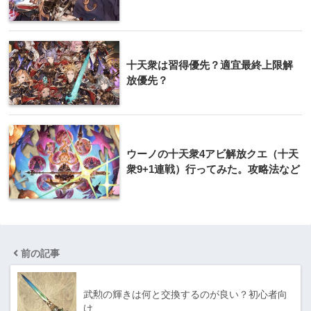
十天衆は習得優先？適宜最終上限解
放優先？
ウーノの十天衆4アビ解放クエ（十天
衆9+1連戦）行ってみた。攻略法など
前の記事
武勲の輝きは何と交換するのが良い？初心者向
け