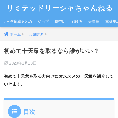
リミテッドリーシャちゃんねる
キャラ育成まとめ
ジョブ
騎空団
召喚石
天星器
素材集
ホーム
十天衆関連
初めて十天衆を取るなら誰がいい？
2020年1月23日
初めて十天衆を取る方向けにオススメの十天衆を紹介して
いきます。
目次