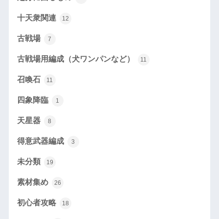
十天衆関連
12
古戦場
7
古戦場用編成（犬ワンパンなど）
11
召喚石
11
四象降臨
1
天星器
8
得意武器編成
3
未分類
19
素材集め
26
初心者攻略
18