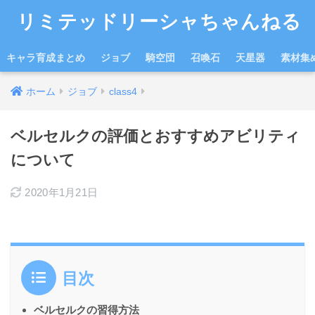
リミテッドリーシャちゃんねる
キャラ育成まとめ
ジョブ
騎空団
召喚石
天星器
素材集
ホーム
ジョブ
class4
ベルセルクの評価とおすすめアビリティ
について
2020年1月21日
目次
ベルセルクの習得方法