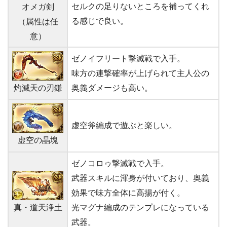
セルクの足りないところを補ってくれ
オメガ剣
る感じで良い。
（属性は任
意）
ゼノイフリート撃滅戦で入手。
味方の連撃確率が上げられて主人公の
灼滅天の刃鎌
奥義ダメージも高い。
虚空斧編成で遊ぶと楽しい。
虚空の晶塊
ゼノコロゥ撃滅戦で入手。
武器スキルに渾身が付いており、奥義
効果で味方全体に高揚が付く。
真・道天浄土
光マグナ編成のテンプレになっている
武器。