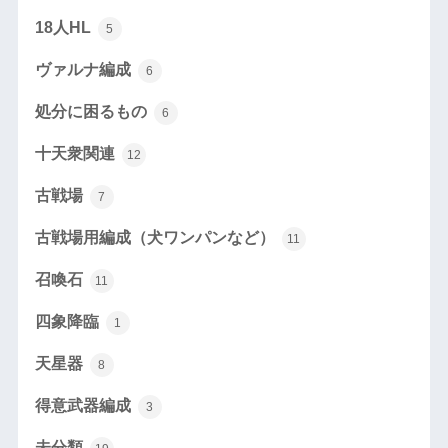
18人HL
5
ヴァルナ編成
6
処分に困るもの
6
十天衆関連
12
古戦場
7
古戦場用編成（犬ワンパンなど）
11
召喚石
11
四象降臨
1
天星器
8
得意武器編成
3
未分類