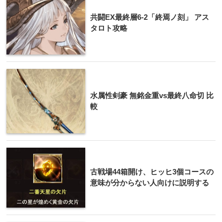
共闘EX最終層6-2「終焉ノ刻」 アス
タロト攻略
水属性剣豪 無銘金重vs最終八命切 比
較
古戦場44箱開け、ヒッヒ3個コースの
意味が分からない人向けに説明する