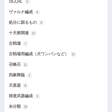
18人HL
5
ヴァルナ編成
6
処分に困るもの
6
十天衆関連
12
古戦場
7
古戦場用編成（犬ワンパンなど）
11
召喚石
11
四象降臨
1
天星器
8
得意武器編成
3
未分類
19