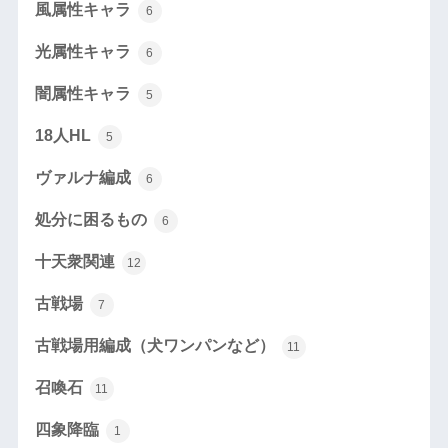
風属性キャラ
6
光属性キャラ
6
闇属性キャラ
5
18人HL
5
ヴァルナ編成
6
処分に困るもの
6
十天衆関連
12
古戦場
7
古戦場用編成（犬ワンパンなど）
11
召喚石
11
四象降臨
1