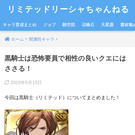
リミテッドリーシャちゃんねる
キャラ育成まとめ
ジョブ
騎空団
召喚石
天星器
素材集
ホーム
闇属性キャラ
黒騎士は恐怖要員で相性の良いクエには
ささる！
2019年5月15日
今回は黒騎士（リミテッド）についてまとめました！