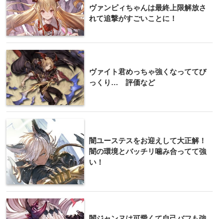
ヴァンピィちゃんは最終上限解放さ
れて追撃がすごいことに！
ヴァイト君めっちゃ強くなっててび
っくり… 評価など
闇ユーステスをお迎えして大正解！
闇の環境とバッチリ噛み合ってて強
い！
闇ジャンヌは可愛くて自己バフも強