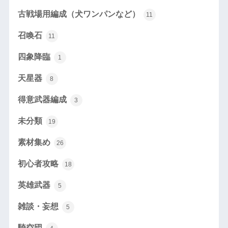
古戦場用編成（犬ワンパンなど）
11
召喚石
11
四象降臨
1
天星器
8
得意武器編成
3
未分類
19
素材集め
26
初心者攻略
18
英雄武器
5
雑談・妄想
5
騎空団