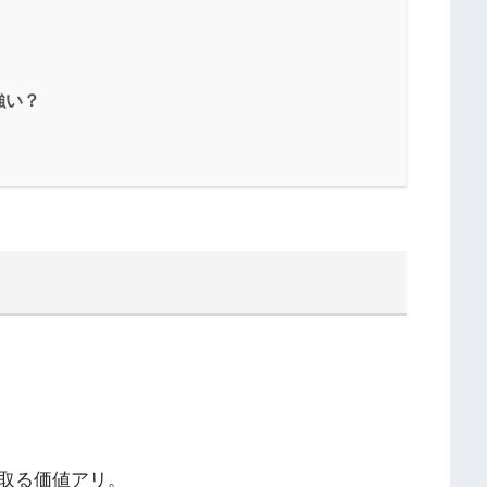
強い？
取る価値アリ。