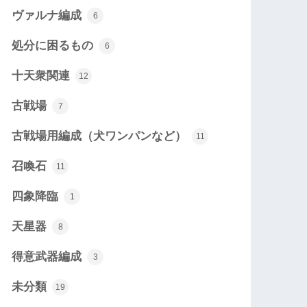
ヴァルナ編成
6
処分に困るもの
6
十天衆関連
12
古戦場
7
古戦場用編成（犬ワンパンなど）
11
召喚石
11
四象降臨
1
天星器
8
得意武器編成
3
未分類
19