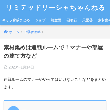
リミテッドリーシャちゃんねる
キャラ育成まとめ
ジョブ
騎空団
召喚石
天星器
素材集
ホーム
中級者攻略
素材集めは連戦ルームで！マナーや部屋
の建て方など
2020年1月14日
連戦ルームのマナーややってはいけないことなどをまとめ
ます。