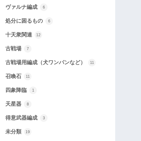
ヴァルナ編成
6
処分に困るもの
6
十天衆関連
12
古戦場
7
古戦場用編成（犬ワンパンなど）
11
召喚石
11
四象降臨
1
天星器
8
得意武器編成
3
未分類
19