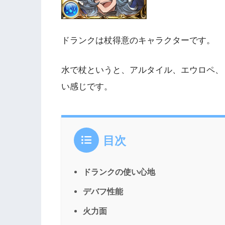
ドランクは
杖得意のキャラクター
です。
水で杖というと、アルタイル、エウロペ、
い感じです。
目次
ドランクの使い心地
デバフ性能
火力面