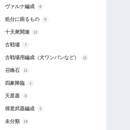
ヴァルナ編成
6
処分に困るもの
6
十天衆関連
12
古戦場
7
古戦場用編成（犬ワンパンなど）
11
召喚石
11
四象降臨
1
天星器
8
得意武器編成
3
未分類
19