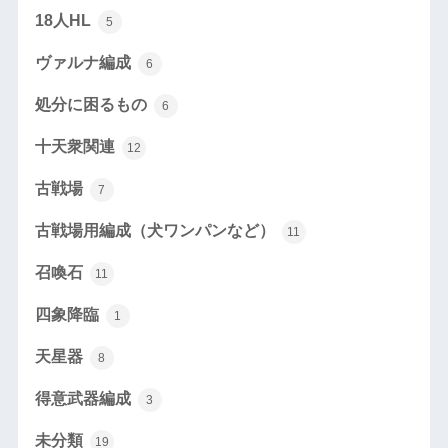
18人HL
5
ヴァルナ編成
6
処分に困るもの
6
十天衆関連
12
古戦場
7
古戦場用編成（犬ワンパンなど）
11
召喚石
11
四象降臨
1
天星器
8
得意武器編成
3
未分類
19