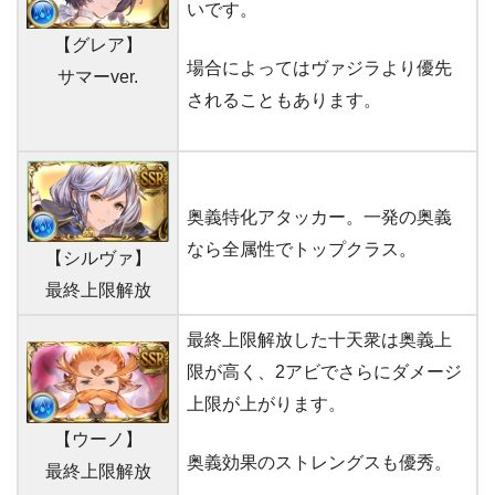
いです。
【グレア】
場合によってはヴァジラより優先
サマーver.
されることもあります。
奥義特化アタッカー。一発の奥義
なら全属性でトップクラス。
【シルヴァ】
最終上限解放
最終上限解放した十天衆は奥義上
限が高く、2アビでさらにダメージ
上限が上がります。
【ウーノ】
奥義効果のストレングスも優秀。
最終上限解放