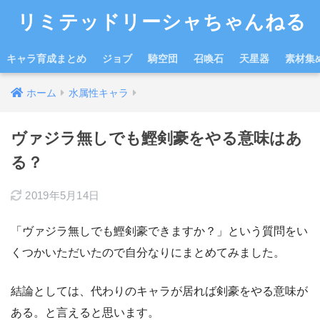
リミテッドリーシャちゃんねる
キャラ育成まとめ
ジョブ
騎空団
召喚石
天星器
素材集
ホーム
水属性キャラ
ヴァジラ無しでも鰹剣豪をやる意味はあ
る？
2019年5月14日
「ヴァジラ無しでも鰹剣豪できますか？」という質問をい
くつかいただいたので自分なりにまとめてみました。
結論としては、
代わりのキャラが居れば
剣豪をやる意味が
ある。
と言えると思います。