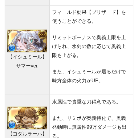
フィールド効果【ブリザード】を
使うことができる。
リミットボーナスで奥義上限を上
げられ、氷剣の数に応じて奥義上
限も上がる。
【イシュミール】
サマーver.
また、イシュミールが居るだけで
味方全体の火力がUP。
水属性で貴重な刀得意である。
また、リミボが奥義特化で、奥義
発動時に無属性99万ダメージも出
【ヨダルラーハ】
る。