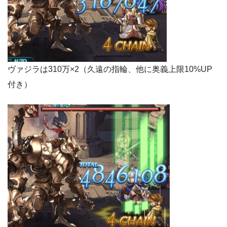
ヴァジラは310万×2（久遠の指輪、他に奥義上限10%UP
付き）