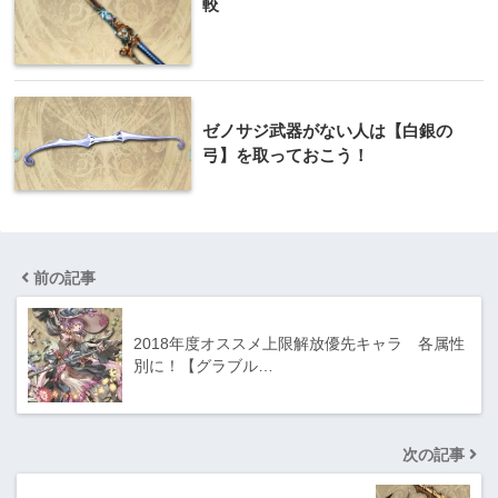
較
ゼノサジ武器がない人は【白銀の
弓】を取っておこう！
前の記事
2018年度オススメ上限解放優先キャラ 各属性
別に！【グラブル…
次の記事