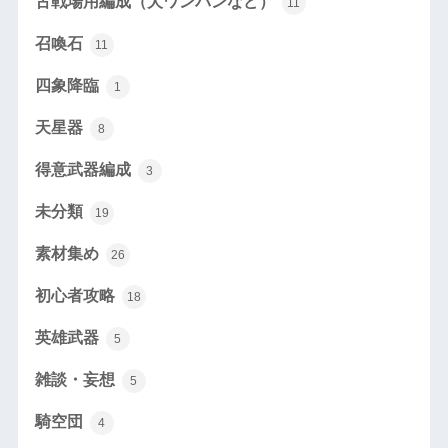
古戦場用編成（犬ワンパンなど）
11
召喚石
11
四象降臨
1
天星器
8
得意武器編成
3
未分類
19
素材集め
26
初心者攻略
18
英雄武器
5
雑談・妄想
5
騎空団
4