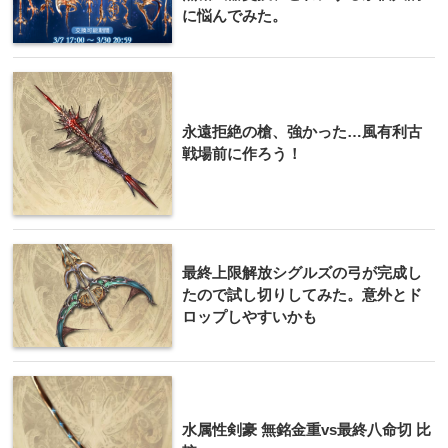
に悩んでみた。
永遠拒絶の槍、強かった…風有利古
戦場前に作ろう！
最終上限解放シグルズの弓が完成し
たので試し切りしてみた。意外とド
ロップしやすいかも
水属性剣豪 無銘金重vs最終八命切 比