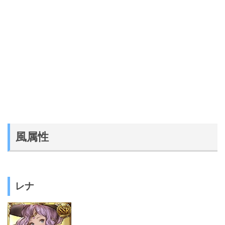
風属性
レナ