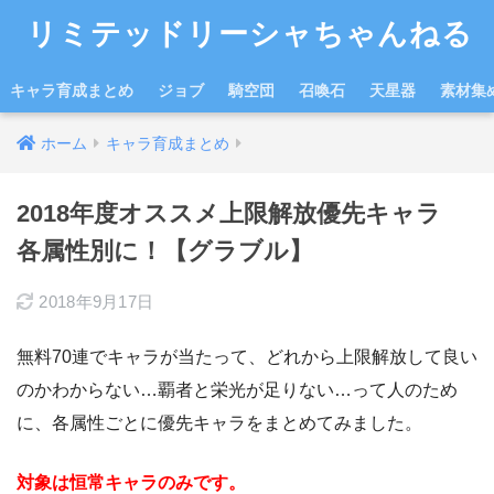
リミテッドリーシャちゃんねる
キャラ育成まとめ
ジョブ
騎空団
召喚石
天星器
素材集
ホーム
キャラ育成まとめ
2018年度オススメ上限解放優先キャラ
各属性別に！【グラブル】
2018年9月17日
無料70連でキャラが当たって、どれから上限解放して良い
のかわからない…覇者と栄光が足りない…って人のため
に、各属性ごとに優先キャラをまとめてみました。
対象は恒常キャラのみです。