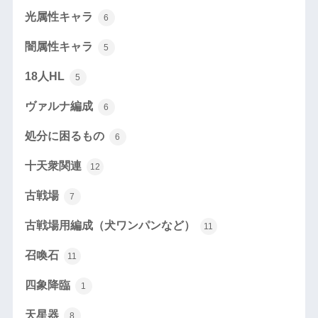
光属性キャラ
6
闇属性キャラ
5
18人HL
5
ヴァルナ編成
6
処分に困るもの
6
十天衆関連
12
古戦場
7
古戦場用編成（犬ワンパンなど）
11
召喚石
11
四象降臨
1
天星器
8