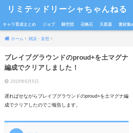
リミテッドリーシャちゃんねる
キャラ育成まとめ
ジョブ
騎空団
召喚石
天星器
素材集
ホーム
雑談・妄想
ブレイブグラウンドのproud+を土マグナ
編成でクリアしました！
2019年6月5日
遅ればせながらブレイブグラウンドのproud+を土マグナ編
成でクリアしたのでご報告します。