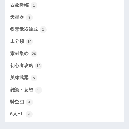
四象降臨
1
天星器
8
得意武器編成
3
未分類
19
素材集め
26
初心者攻略
18
英雄武器
5
雑談・妄想
5
騎空団
4
6人HL
4