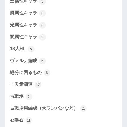
土属性キャラ
5
風属性キャラ
6
光属性キャラ
6
闇属性キャラ
5
18人HL
5
ヴァルナ編成
6
処分に困るもの
6
十天衆関連
12
古戦場
7
古戦場用編成（犬ワンパンなど）
11
召喚石
11