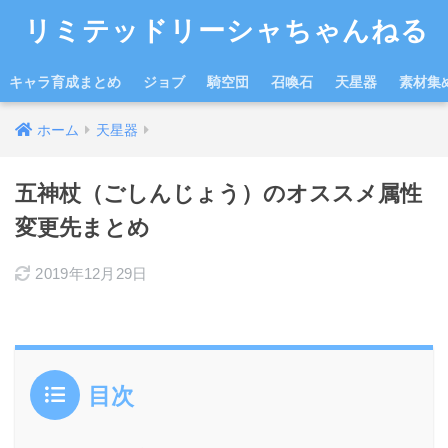
リミテッドリーシャちゃんねる
キャラ育成まとめ
ジョブ
騎空団
召喚石
天星器
素材集
ホーム
天星器
五神杖（ごしんじょう）のオススメ属性
変更先まとめ
2019年12月29日
目次