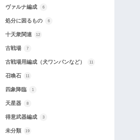
ヴァルナ編成
6
処分に困るもの
6
十天衆関連
12
古戦場
7
古戦場用編成（犬ワンパンなど）
11
召喚石
11
四象降臨
1
天星器
8
得意武器編成
3
未分類
19