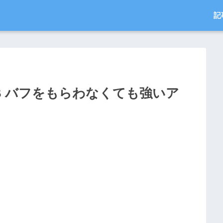
記
B バフをもらわなくても強いア