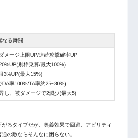
潔なる舞闘
/ダメージ上限UP/連続攻撃確率UP
0%UP(別枠乗算/最大100%)
3%UP(最大15%)
A率100%/TA率約25~30%)
昇し、被ダメージで2減少(最大5)
下がるタイプだが、奥義効果で回避、アビリティ
普通の敵ならそんなに困らない。