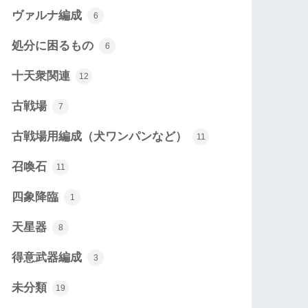
ヴァルナ編成
6
処分に困るもの
6
十天衆関連
12
古戦場
7
古戦場用編成（犬ワンパンなど）
11
召喚石
11
四象降臨
1
天星器
8
得意武器編成
3
未分類
19