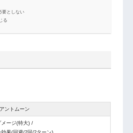
必要としない
じる
アントムーン
メージ(特大) /
果(回避/2回/2ターン)