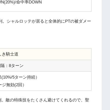
(20%)/命中率DOWN
便利。シャルロッテが居ると全体的にPTの被ダメー
しき騎士道
隔：8ターン
(10%/5ターン持続）
ージ無効(2回）
利。敵の特殊技をたくさん避けてくれるので、聖