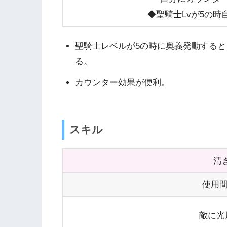
◆聖騎士Lvが5の時
聖騎士レベルが5の時に奥義発動すると
る。
カウンター効果が便利。
スキル
清
使用間
敵に光