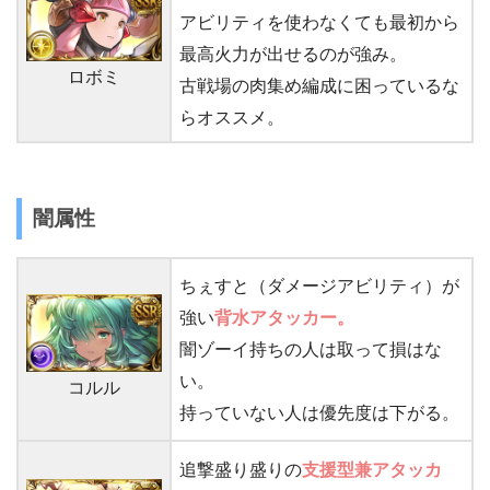
アビリティを使わなくても最初から
最高火力が出せるのが強み。
ロボミ
古戦場の肉集め編成に困っているな
らオススメ。
闇属性
ちぇすと（ダメージアビリティ）が
強い
背水アタッカー。
闇ゾーイ持ちの人は取って損はな
い。
コルル
持っていない人は優先度は下がる。
追撃盛り盛りの
支援型兼
アタッカ