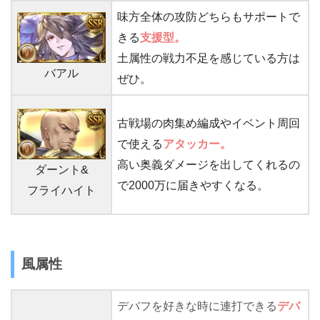
味方全体の攻防どちらもサポートで
きる
支援型。
土属性の戦力不足を感じている方は
バアル
ぜひ。
古戦場の肉集め編成やイベント周回
で使える
アタッカー。
高い奥義ダメージを出してくれるの
ダーント&
で2000万に届きやすくなる。
フライハイト
風属性
デバフを好きな時に連打できる
デバ