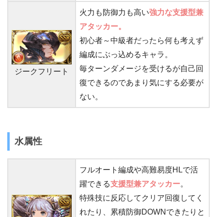
火力も防御力も高い
強力な支援型兼
アタッカー。
初心者～中級者だったら何も考えず
編成にぶっ込めるキャラ。
毎ターンダメージを受けるが自己回
ジークフリート
復できるのであまり気にする必要が
ない。
水属性
フルオート編成や高難易度HLで活
躍できる
支援型
兼アタッカー
。
特殊技に反応してクリア回復してく
れたり、累積防御DOWNできたりと