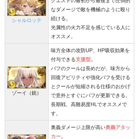
クエストの最初から最後まで圧倒的
なダメージで敵を機械のように殴り
続ける。
シャルロッテ
光属性の火力不足を感じている人に
オススメ。
味方全体の攻防UP、HP吸収効果を
付与できる
支援型。
バフのクールは長めだが、味方から
回復アビリティや強化バフを受ける
とクールが短縮される仕様のおかげ
ゾーイ（銃）
で意外とすぐにバフが更新できる。
長期戦、高難易度HLでオススメで
す。
奥義ダメージ上限が高い
奥義アタッ
カー。