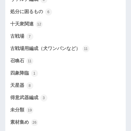
処分に困るもの
6
十天衆関連
12
古戦場
7
古戦場用編成（犬ワンパンなど）
11
召喚石
11
四象降臨
1
天星器
8
得意武器編成
3
未分類
19
素材集め
26