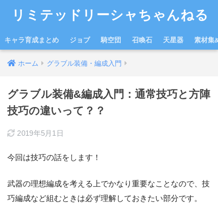
リミテッドリーシャちゃんねる
キャラ育成まとめ
ジョブ
騎空団
召喚石
天星器
素材集
ホーム
グラブル装備・編成入門
グラブル装備&編成入門：通常技巧と方陣
技巧の違いって？？
2019年5月1日
今回は技巧の話をします！
武器の理想編成を考える上でかなり重要なことなので、技
巧編成など組むときは必ず理解しておきたい部分です。