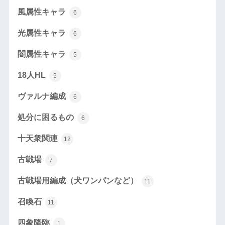
風属性キャラ
6
光属性キャラ
6
闇属性キャラ
5
18人HL
5
ヴァルナ編成
6
処分に困るもの
6
十天衆関連
12
古戦場
7
古戦場用編成（犬ワンパンなど）
11
召喚石
11
四象降臨
1