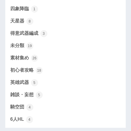
四象降臨
1
天星器
8
得意武器編成
3
未分類
19
素材集め
26
初心者攻略
18
英雄武器
5
雑談・妄想
5
騎空団
4
6人HL
4