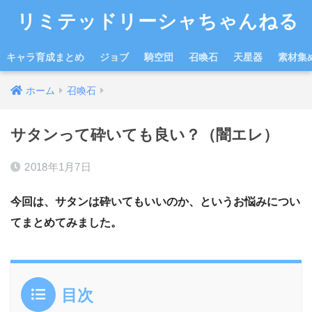
リミテッドリーシャちゃんねる
キャラ育成まとめ
ジョブ
騎空団
召喚石
天星器
素材集
ホーム
召喚石
サタンって砕いても良い？（闇エレ）
2018年1月7日
今回は、サタンは砕いてもいいのか、というお悩みについ
てまとめてみました。
目次