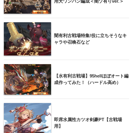
用犬ワンパン編成＜闇ゾ有りver.＞
闇有利古戦場特集!役に立ちそうなキ
ャラや召喚石など
【水有利古戦場】95hellほぼオート編
成作ってみた！（ハードル高め）
即席水属性カツオ剣豪PT【古戦場
用】