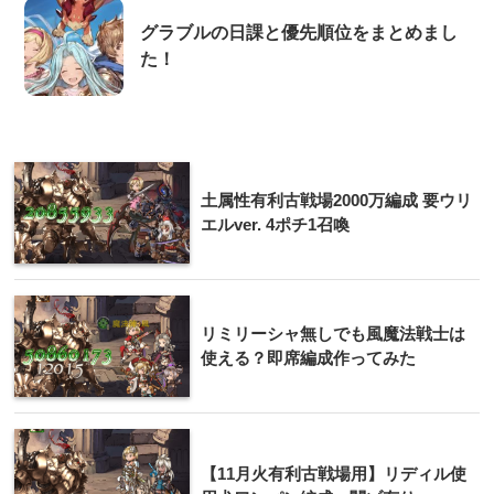
グラブルの日課と優先順位をまとめまし
た！
土属性有利古戦場2000万編成 要ウリ
エルver. 4ポチ1召喚
リミリーシャ無しでも風魔法戦士は
使える？即席編成作ってみた
【11月火有利古戦場用】リディル使