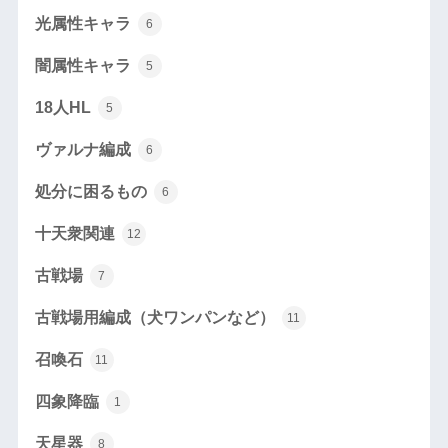
光属性キャラ
6
闇属性キャラ
5
18人HL
5
ヴァルナ編成
6
処分に困るもの
6
十天衆関連
12
古戦場
7
古戦場用編成（犬ワンパンなど）
11
召喚石
11
四象降臨
1
天星器
8