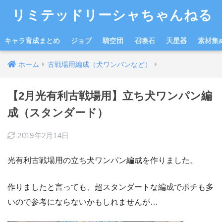
リミテッドリーシャちゃんねる
キャラ育成まとめ
ジョブ
騎空団
召喚石
天星器
素材集
ホーム
古戦場用編成（犬ワンパンなど）
【2月光有利古戦場用】立ち犬ワンパン編
成（スタンダード）
2019年2月14日
光有利古戦場用の立ち犬ワンパン編成を作りました。
作りましたと言っても、超スタンダートな編成でポチも多
いので参考にならないかもしれませんが…