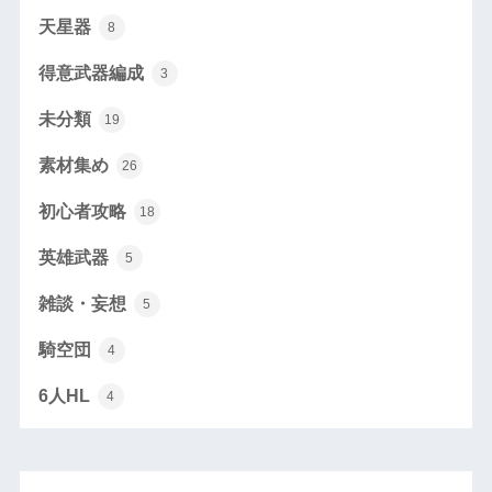
天星器
8
得意武器編成
3
未分類
19
素材集め
26
初心者攻略
18
英雄武器
5
雑談・妄想
5
騎空団
4
6人HL
4