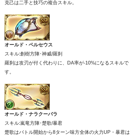
克己は二手と技巧の複合スキル。
オールド・ペルセウス
スキル:創樹方陣･神威/羅刹
羅刹は攻刃が付く代わりに、DA率が-10%になるスキルで
す。
オールド・ナラクーバラ
スキル:嵐竜方陣･楚歌/暴君
楚歌はバトル開始から8ターン味方全体の火力UP・暴君は