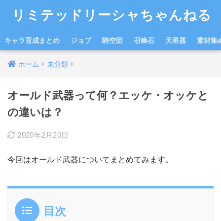
リミテッドリーシャちゃんねる
キャラ育成まとめ
ジョブ
騎空団
召喚石
天星器
素材集
ホーム
未分類
オールド武器って何？エッケ・オッケと
の違いは？
2020年2月20日
今回はオールド武器についてまとめてみます。
目次