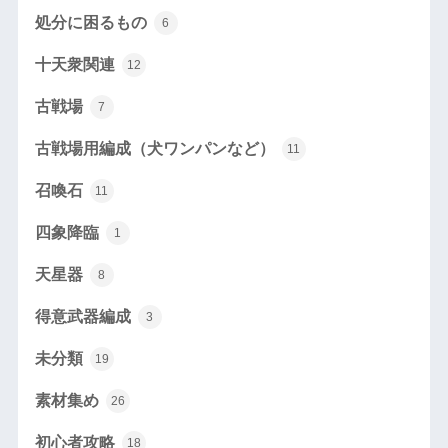
処分に困るもの
6
十天衆関連
12
古戦場
7
古戦場用編成（犬ワンパンなど）
11
召喚石
11
四象降臨
1
天星器
8
得意武器編成
3
未分類
19
素材集め
26
初心者攻略
18