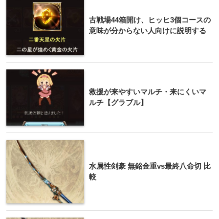
古戦場44箱開け、ヒッヒ3個コースの
意味が分からない人向けに説明する
救援が来やすいマルチ・来にくいマ
ルチ【グラブル】
水属性剣豪 無銘金重vs最終八命切 比
較