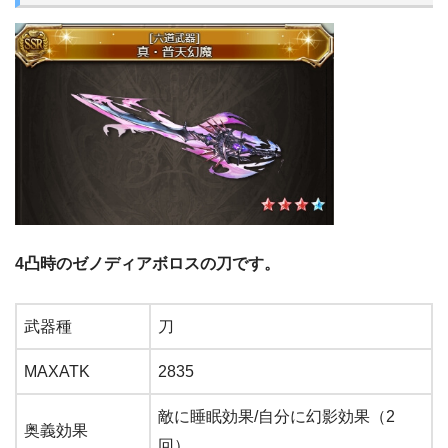
4凸時のゼノディアボロスの刀です。
武器種
刀
MAXATK
2835
敵に睡眠効果/自分に幻影効果（2
奥義効果
回）