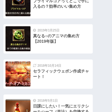
プライマルコアってどこで手に
入るの？効率のいい集め方
2019年3月25日
真なる○のアニマの集め方
【2019年版】
2018年10月14日
セラフィックウェポン作成チャ
ート！
2018年9月1日
日課にしたい！一気にエリクシ
ールハーフ（半汁）を交換する