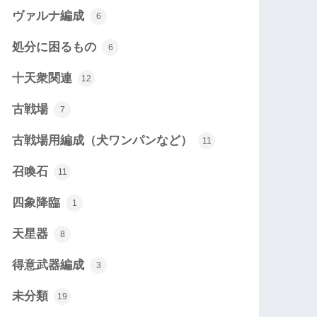
ヴァルナ編成
6
処分に困るもの
6
十天衆関連
12
古戦場
7
古戦場用編成（犬ワンパンなど）
11
召喚石
11
四象降臨
1
天星器
8
得意武器編成
3
未分類
19