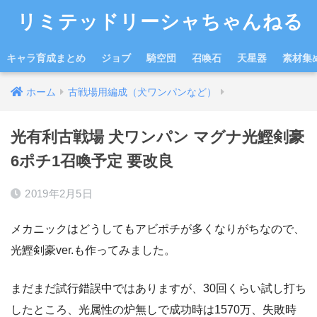
リミテッドリーシャちゃんねる
キャラ育成まとめ
ジョブ
騎空団
召喚石
天星器
素材集
ホーム
古戦場用編成（犬ワンパンなど）
光有利古戦場 犬ワンパン マグナ光鰹剣豪
6ポチ1召喚予定 要改良
2019年2月5日
メカニックはどうしてもアビポチが多くなりがちなので、
光鰹剣豪ver.も作ってみました。
まだまだ試行錯誤中ではありますが、30回くらい試し打ち
したところ、光属性の炉無しで成功時は1570万、失敗時