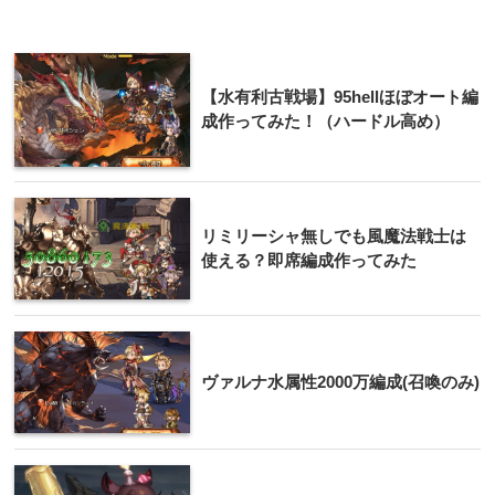
【水有利古戦場】95hellほぼオート編
成作ってみた！（ハードル高め）
リミリーシャ無しでも風魔法戦士は
使える？即席編成作ってみた
ヴァルナ水属性2000万編成(召喚のみ)